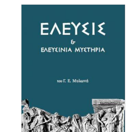
ELEFSINA PHOTO ALBUM - G.&C.
BEKIARIS (BILINGUAL)
price: 28.00€