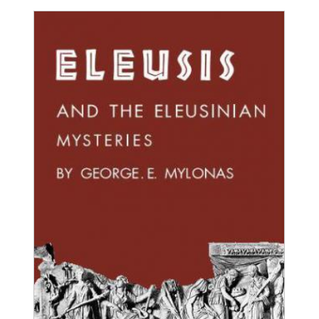
POSTCARDS - REPRINTS WITH THEMES
FROM ELEFSINA
price: 0.50€