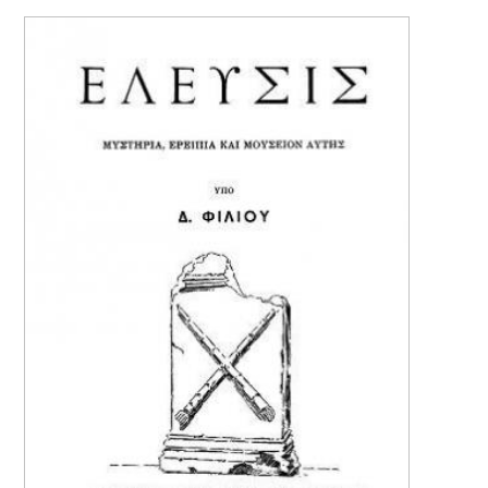
A GUIDE TO THE EXCAVATIONS AND THE
MUSEUM - K.KOUROUNIOTIS - 1936
price: 16.00€